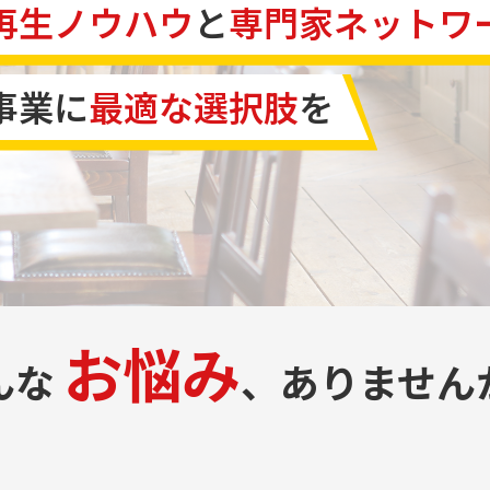
再生ノウハウ
と
専門家ネットワ
事業に
最適な選択肢
を
お悩み
んな
、ありません