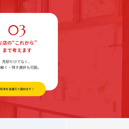
03
お店の“これから”
まで考えます
売却だけでなく、
き継ぐ・残す選択も可能。
将来を見据えて進めます！