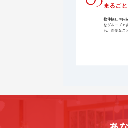
03
まるごと
物件探しや内
をグループで
も、面倒なこ
あ