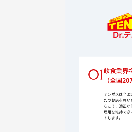
01
飲食業界
（全国2
テンポスは全国
たのお店を買い
らこそ、適正な
雇用を維持でき
トします。