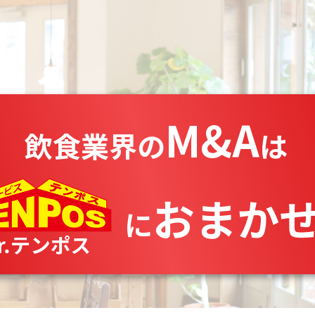
M&A
飲食業界の
は
おまか
に