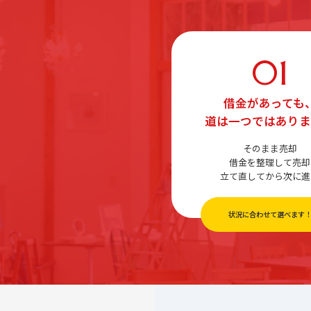
01
借金があっても
道は一つではあり
そのまま売却
借金を整理して売却
立て直してから次に進
状況に合わせて選べます