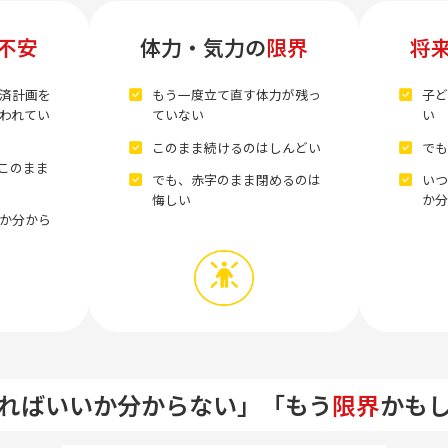
不安
体力・気力の
限界
将
済計画を
もう一度立て直す体力が残っ
子ど
われてい
ていない
い
このまま続けるのはしんどい
でも
このまま
でも、赤字のまま閉めるのは
いつ
悔しい
か分
か分から
ればいいか分からない」
「もう
限界
かも