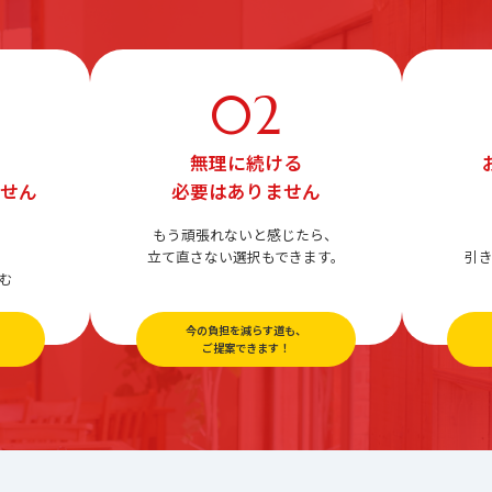
02
、
無理に続ける
ません
必要はありません
もう頑張れないと感じたら、
立て直さない選択もできます。
引
む
今の負担を減らす道も、
！
ご提案できます！