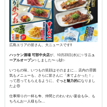
広島エリアの皆さん、大ニュースです‼️
ハッケン酒場 可部中央店
が、10月23日(水)に✨
リニュ
ーアルオープン
✨しました〜っ🙌✨
いつもの味、いつもの笑顔はそのままに… 店内の雰囲
気もメニューも、さらに皆さんに「来てよかった！」
って思ってもらえるように、
ぐっと魅力的に
なりまし
たよ😍
仕事帰りの一杯も🍻、仲間とのわいわい宴会も🥳、も
ちろんお一人様も🍶…