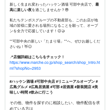
新しく生まれ変わったハッケン酒場 可部中央店で、
最
高に楽しい夜
を過ごしませんか？😎
私たちテンポスグループの不動産部も、このお店が地
域の皆様に愛される場所になることを願って、オープ
ンを全力で応援しています！😉🤝
**可部中央の新しい「たまり場」**へ、ぜひお越しくだ
さいね！👋😊
📍
店舗詳細はこちらをチェック！
https://www.marche.co.jp/shop_search/shop_intro.ht
ml?shopNo=2953
#ハッケン酒場 #可部中央店 #リニューアルオープン #
広島グルメ #広島居酒屋 #可部 #居酒屋 #新装開店 #美
味しい時間 #飲みに行こう
その他、物件を探すのに相談したい、物件配信を求
めている方は