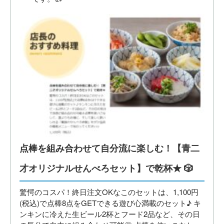
点棒を組み合わせて自分流に楽しむ！【青二
才オリジナルせんべろセット】で乾杯★ 🎲
驚愕のコスパ！終日注文OKなこのセットは、1,100円
(税込)で点棒8点をGETできる遊び心満載のセット♪ キ
ンキンに冷えた生ビール2杯とフード2品など、その日