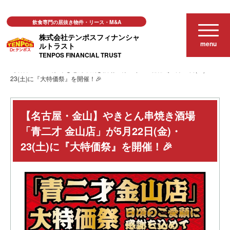
飲食専門の居抜き物件・リース・M&A
株式会社テンポスフィナンシャ
menu
ルトラスト
TENPOS FINANCIAL TRUST
お知らせ
【名古屋・金山】やきとん串焼き酒場「青二才 金山店」が5月22日(金)・
23(土)に『大特価祭』を開催！🎉
【名古屋・金山】やきとん串焼き酒場
「青二才 金山店」が5月22日(金)・
23(土)に『大特価祭』を開催！🎉