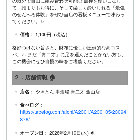
の気分で自由に組み合わせ可能◎ 点棒を使いこなし
て、誰よりもお得に、そして楽しく酔いしれる「最強
のせんべろ体験」をぜひ当店の看板メニューで味わっ
てください。✨
価格：
1,100円（税込）
格好つけない旨さと、財布に優しい圧倒的な高コス
パ。👛 まだ「青二才」に足を運んだことがない方も、
この機会にぜひ自慢の味をご堪能ください。
２．店舗情報 🏠
店名：
やきとん 串酒場 青二才 金山店
食べログ：
https://tabelog.com/aichi/A2301/A230105/23094
876/
オープン日：
2026年2月19日(木) 🌟