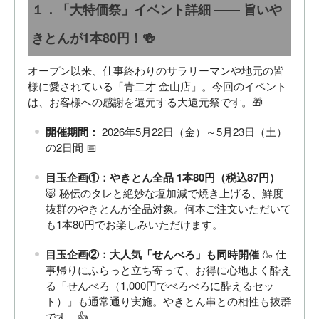
１．「大特価祭」イベント詳細 ―― 旨いや
きとんが1本80円！🍻
オープン以来、仕事終わりのサラリーマンや地元の皆
様に愛されている「青二才 金山店」。今回のイベント
は、お客様への感謝を還元する大還元祭です。🎁
開催期間：
2026年5月22日（金）～5月23日（土）
の2日間 📅
目玉企画①：やきとん全品 1本80円（税込87円）
🐷 秘伝のタレと絶妙な塩加減で焼き上げる、鮮度
抜群のやきとんが全品対象。何本ご注文いただいて
も1本80円でお楽しみいただけます。
目玉企画②：大人気「せんべろ」も同時開催
🍶 仕
事帰りにふらっと立ち寄って、お得に心地よく酔え
る「せんべろ（1,000円でべろべろに酔えるセッ
ト）」も通常通り実施。やきとん串との相性も抜群
です。👍