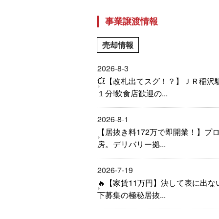
事業譲渡情報
売却情報
2026-8-3
💥【改札出てスグ！？】ＪＲ稲沢
１分!飲食店歓迎の...
2026-8-1
【居抜き料172万で即開業！】プ
房。デリバリー拠...
2026-7-19
🔥【家賃11万円】決して表に出な
下募集の極秘居抜...