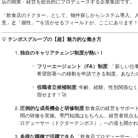
店の開業・経営を総合的にプロデュースする企業集団です。
「飲食店のドクター」として、物件探しからシステム導入、人
意」
と
「個性」**を活かせるフィールドが、ここにあります
💡
テンポスグループの【超】魅力的な働き方
独自のキャリアチェンジ制度が熱い！
フリーエージェント（FA）制度
: 「新しい
希望部署への移動を申請できる制度。あなた
役職者立候補制度
: 年齢、経験、性別関係な
指せます！🚀
圧倒的な成長機会と研修制度
飲食店の経営をサポート
間の研修を実施。専門知識はもちろん、経営者視点
ロデューサー（ドクターテンポス）」への道も開かれています！
多様な職種で活躍できる
「飲食店プロデューサー」