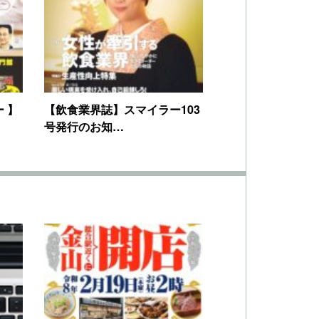
 】
【飲食業界誌】スマイラー103
号発行のお知…