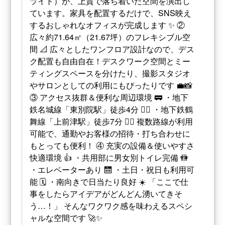
応援します応援します💪 「こんな空間で働い
てみたい！」「お店をオープンしたい！」 気
になった方は、ぜひお気軽にお問い合わせ・
内見のご予約をお待ちしております📩✨
ス
鶴
用
さ
可