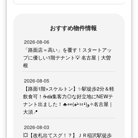
おすすめ物件情報
2026-08-06
「路面店＝高い」を覆す！スタートアッ
プに優しい1階テナント💡 名古屋｜大曽
根
2026-08-05
【路面1階×スケルトン】✨駅徒歩2分＆軽
飲食可！☕️🍰集客力◎な好立地にNEWテ
ナント出ました！🔥👀(⁠๑⁠•̀⁠ㅂ⁠•́⁠)⁠و✧名古屋｜
大須📍
2026-08-03
💥【改札出てスグ！？】ＪＲ稲沢駅徒歩