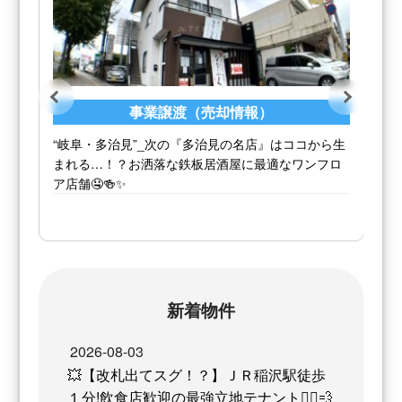
事業譲渡（売却情報）
生
美しすぎる1階・立ち飲み居抜き物件をご紹介🍻✨お
洒落なバルや立ち飲みにピッタリ！横浜・渋谷へも
好アクセス！【センター南駅】から徒歩7分の好立地
🚶‍♂️💨
新着物件
2026-08-03
💥【改札出てスグ！？】ＪＲ稲沢駅徒歩
１分!飲食店歓迎の最強立地テナント🏃‍♂️💨