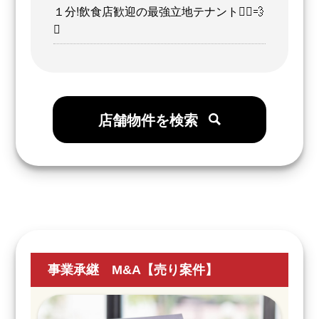
１分!飲食店歓迎の最強立地テナント🏃‍♂️💨
✨
店舗物件を検索
事業承継 M&A【売り案件】