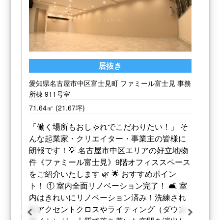
居抜き
務
愛知県名古屋市北区山田2丁目7-34 G1ビル大曽根
1E
事務所
29㎡
落ち着きのあるダークトーンのアクセントク
ロスで、モダン＆上質な空間演出が可能✨ 使
ス
い勝手の良いミニキッチンや収納棚付き！デ
ッドスペースなく広々使えます📦 路面店なら
ではの視認性！お客様を呼び込みやすい好立
地です🚗💨 賃料69,300円（共益費3,300円）
とお手頃な価格設定で、新しいチャレンジを