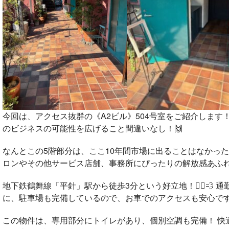
今回は、アクセス抜群の《A2ビル》504号室をご紹介します！
のビジネスの可能性を広げること間違いなし！🙌
なんとこの5階部分は、ここ10年間市場に出ることはなかっ
ロンやその他サービス店舗、事務所にぴったりの解放感あふれる空間ですよ
地下鉄鶴舞線「平針」駅から徒歩3分という好立地！🚶‍♀️💨
に、駐車場も完備しているので、お車でのアクセスも安心ですよ！
この物件は、専用部分にトイレがあり、個別空調も完備！
快