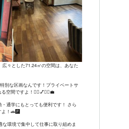
 広々とした71.24㎡の空間は、あなた
た特別な区画なんです！プライベートサ
！💇‍♀️💅💆‍♂️💼
 通勤・通学にもとっても便利です！ さら
🚗🅿️
適な環境で集中して仕事に取り組めま