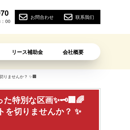
070
お問合わせ
联系我们
：00
リース補助金
会社概要
切りませんか？ ✨🏢
特別な区画✨🗝️🏢🌈
トを切りませんか？ ✨