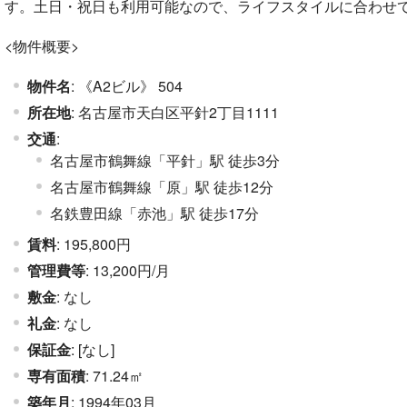
す。土日・祝日も利用可能なので、ライフスタイルに合わせて柔
<物件概要>
物件名
: 《A2ビル》 504
所在地
: 名古屋市天白区平針2丁目1111
交通
:
名古屋市鶴舞線「平針」駅 徒歩3分
名古屋市鶴舞線「原」駅 徒歩12分
名鉄豊田線「赤池」駅 徒歩17分
賃料
: 195,800円
管理費等
: 13,200円/月
敷金
: なし
礼金
: なし
保証金
: [なし]
専有面積
: 71.24㎡
築年月
: 1994年03月