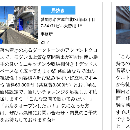
居抜き
愛知県名古屋市北区山田2丁目
7-34 G1ビル大曽根 1E
事務所
29㎡
落ち着きのあるダークトーンのアクセントクロ
「こ
スで、モダン＆上質な空間演出が可能✨ 使い勝
持ちの
手の良いミニキッチンや収納棚付き！デッドス
音駅か
ペースなく広々使えます📦 路面店ならではの
ケルト
視認性！お客様を呼び込みやすい好立地です🚗
から徒
💨 賃料69,300円（共益費3,300円）とお手頃な
圏内と
価格設定で、新しいチャレンジを応援します応
面・1
援します💪 「こんな空間で働いてみたい！」
独立
「お店をオープンしたい！」 気になった方
す (⁠•⁠̀⁠ᴗ⁠•⁠́⁠)⁠و さらに！こちらは【軽飲食可】
は、ぜひお気軽にお問い合わせ・内見のご予約
です 
をお待ちしております📩✨
ヒー