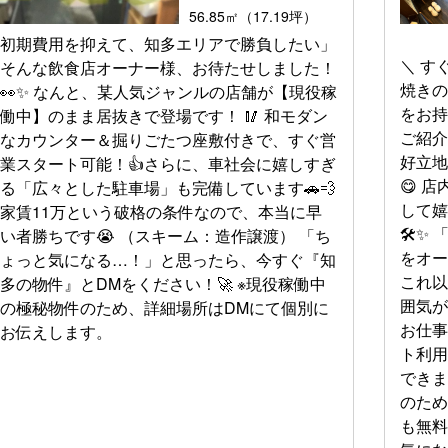
56.85㎡（17.19坪）
初期費用を抑えて、知多エリアで勝負したい」
＼ す
そんな飲食店オーナー様、お待たせしました！
焼きの
👀✨ なんと、某人気ジャンルの店舗が【現役稼
をお
働中】のまま居抜きで登場です！ 🥢 和モダン
ご紹介
なカウンター＆掘りごたつ座敷付きで、すぐ営
好立
業スタート可能！👍さらに、車社会に嬉しすぎ
😋 
る「広々とした駐車場」も完備しています🚗💨
して
家賃11万という破格の条件なので、本当に早
🛠✨
い者勝ちです😭 （スキーム：造作譲渡） 「ち
をオー
ょっと気になる…！」と思ったら、今すぐ『知
これ以
多の物件』とDMをください！🚀 ※現役稼働中
囲気
の極秘物件のため、詳細場所はDMにて個別に
お仕
お伝えします。
ト利
できま
のため
も無料