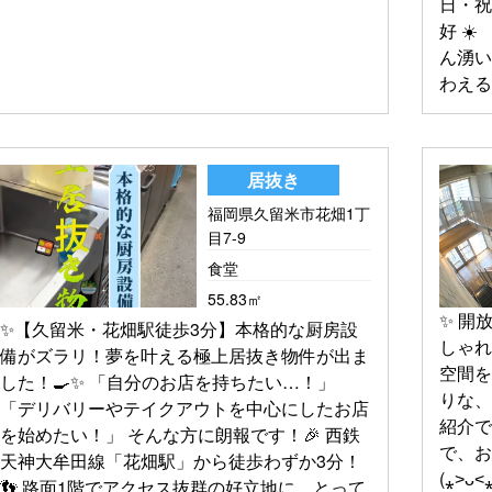
日・祝
好 ☀
ん湧い
わえる
居抜き
福岡県久留米市花畑1丁
目7-9
食堂
55.83㎡
✨ 開
✨【久留米・花畑駅徒歩3分】本格的な厨房設
しゃれ
備がズラリ！夢を叶える極上居抜き物件が出ま
空間を
した！🍳✨ 「自分のお店を持ちたい…！」
りな
「デリバリーやテイクアウトを中心にしたお店
紹介で
を始めたい！」 そんな方に朗報です！🎉 西鉄
で、
天神大牟田線「花畑駅」から徒歩わずか3分！
(⁎˃ᴗ
👣 路面1階でアクセス抜群の好立地に、とって