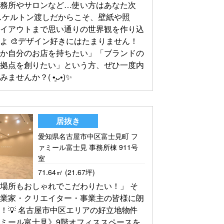
事務所やサロンなど…使い方はあなた次
スケルトン渡しだからこそ、壁紙や照
レイアウトまで思い通りの世界観を作り込
よ 🎨デザイン好きにはたまりません！
つか自分のお店を持ちたい」「ブランドの
い拠点を創りたい」という方、ぜひ一度内
せんか？(⁠ ⁠•͈⁠ᴗ⁠•͈⁠)✨
居抜き
愛知県名古屋市中区富士見町 フ
ァミール富士見 事務所棟 911号
室
71.64㎡ (21.67坪)
場所もおしゃれでこだわりたい！」 そ
起業家・クリエイター・事業主の皆様に朗
！💡 名古屋市中区エリアの好立地物件
ミール富士見》9階オフィススペースを