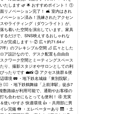
いたします 🌿 🌟 おすすめポイント！ ①
面リノベーション完了！ 🛋️ 室内はきれ
リノベーション済み！洗練されたアクセン
ロスやライティング（ダウンライト）が、
で落ち着いた空間を演出しています。家具
するだけで、SNS映えするおしゃれな
スが完成します ✨ ② 広々約71.64㎡
.67坪）のフレキシブル空間 📐 広々とした
フロア設計なので、デスク配置も自由自
デスクワーク空間とミーティングスペース
けたり、撮影スタジオやサロンとしての利
ぴったりです 💼📸 ③ アクセス抜群＆便
辺環境 🚃 ・地下鉄名城線「東別院駅」
分 🚶‍♂️ ・地下鉄鶴舞線「上前津駅」徒歩7
‍♀️ 複数路線が利用可能で、通勤やお客様の
打ち合わせにもとっても便利！ ④ 充実
＆使いやすさ 快適環境 👍 ・共用部に男
イレ完備 🚻 ・エレベーターあり 🛗 ・土