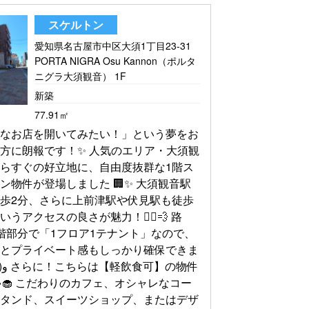
スケルトン
愛知県名古屋市中区大須1丁目23-31
PORTA NIGRA Osu Kannon（ポルタ
ニグラ大須観音） 1F
新築
77.91㎡
んなお店を開いてみたい！」という夢をお
方に朗報です！✨ 人気のエリア・大須観
らすぐの好立地に、自由度抜群な1階ス
ン物件が登場しました 🏢✨ 大須観音駅
歩2分、さらに上前津駅や伏見駅も徒歩
いうアクセスの良さが魅力！🚶‍♀️💨 路
階部分で「1フロア1テナント」なので、
感とプライベート感もしっかり確保できま
の物件
☕️🧁 こだわりのカフェ、オシャレなコー
スタンド、スイーツショップ、またはデザ