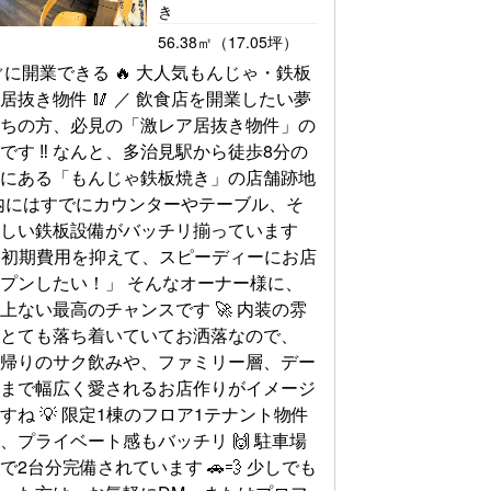
き
56.38㎡（17.05坪）
ぐに開業できる 🔥 大人気もんじゃ・鉄板
居抜き物件 🥢 ／ 飲食店を開業したい夢
持ちの方、必見の「激レア居抜き物件」の
です ‼ なんと、多治見駅から徒歩8分の
地にある「もんじゃ鉄板焼き」の店舗跡地
店内にはすでにカウンターやテーブル、そ
嬉しい鉄板設備がバッチリ揃っています
 「初期費用を抑えて、スピーディーにお店
プンしたい！」 そんなオーナー様に、
上ない最高のチャンスです 🚀 内装の雰
がとても落ち着いていてお洒落なので、
事帰りのサク飲みや、ファミリー層、デー
用まで幅広く愛されるお店作りがイメージ
すね 💡 限定1棟のフロア1テナント物件
、プライベート感もバッチリ 🙌 駐車場
で2台分完備されています 🚗💨 少しでも