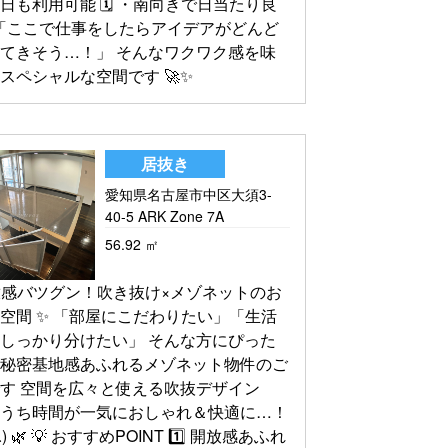
日も利用可能 🗓️ ・南向きで日当たり良
️ 「ここで仕事をしたらアイデアがどんど
てきそう…！」 そんなワクワク感を味
スペシャルな空間です 🚀✨
居抜き
愛知県名古屋市中区大須3-
40-5 ARK Zone 7A
56.92 ㎡
放感バツグン！吹き抜け×メゾネットのお
空間 ✨ 「部屋にこだわりたい」「生活
しっかり分けたい」 そんな方にぴった
、秘密基地感あふれるメゾネット物件のご
す 空間を広々と使える吹抜デザイン
おうち時間が一気におしゃれ＆快適に…！
˂⁎) 🌿 💡 おすすめPOINT 1️⃣ 開放感あふれ