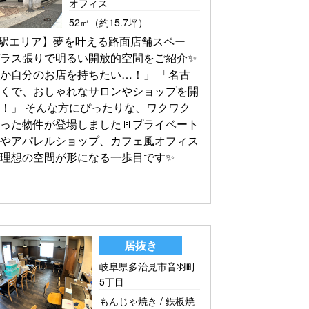
オフィス
52㎡（約15.7坪）
駅エリア】夢を叶える路面店舗スペー
ラス張りで明るい開放的空間をご紹介✨
か自分のお店を持ちたい…！」 「名古
近くで、おしゃれなサロンやショップを開
！」 そんな方にぴったりな、ワクワク
った物件が登場しました🚪プライベート
ンやアパレルショップ、カフェ風オフィス
理想の空間が形になる一歩目です✨
居抜き
岐阜県多治見市音羽町
5丁目
もんじゃ焼き / 鉄板焼