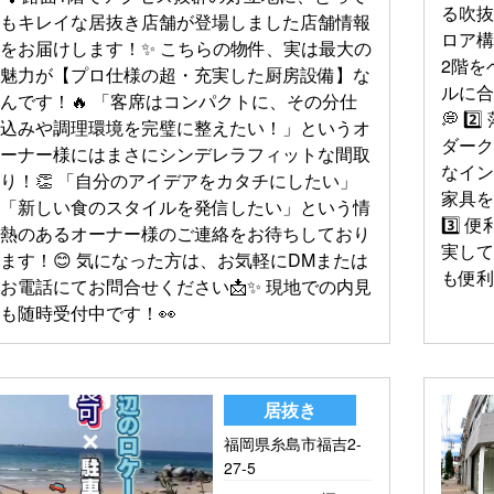
る吹抜
もキレイな居抜き店舗が登場しました店舗情報
ロア構
をお届けします！✨ こちらの物件、実は最大の
2階を
魅力が【プロ仕様の超・充実した厨房設備】な
ルに
んです！🔥 「客席はコンパクトに、その分仕
💭 
込みや調理環境を完璧に整えたい！」というオ
ダー
ーナー様にはまさにシンデレラフィットな間取
なイン
り！👏 「自分のアイデアをカタチにしたい」
家具
「新しい食のスタイルを発信したい」という情
3️⃣ 
熱のあるオーナー様のご連絡をお待ちしており
実し
ます！😊 気になった方は、お気軽にDMまたは
も便利
お電話にてお問合せください📩✨ 現地での内見
も随時受付中です！👀
居抜き
福岡県糸島市福吉2-
27-5