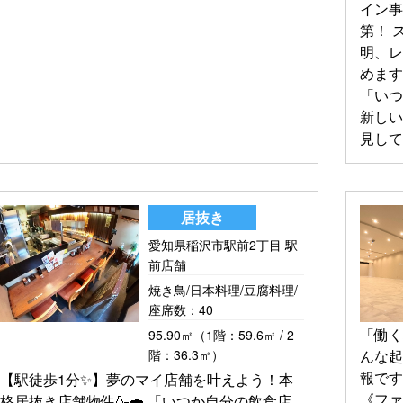
イン
第！ 
明、
めます
「い
新し
見してみま
居抜き
愛知県稲沢市駅前2丁目 駅
前店舗
焼き鳥/日本料理/豆腐料理/
座席数：40
「働く
95.90㎡（1階：59.6㎡ / 2
階：36.3㎡）
んな
報です
【駅徒歩1分✨】夢のマイ店舗を叶えよう！本
《ファ
格居抜き店舗物件🍶🍣 「いつか自分の飲食店