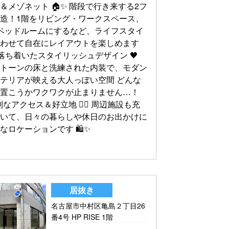
＆メゾネット 🏠✨ 階段で行き来する2フ
造！1階をリビング・ワークスペース、
ベッドルームにするなど、ライフスタイ
合わせて自在にレイアウトを楽しめます
2️⃣ 落ち着いたスタイリッシュデザイン 🖤
クトーンの床と洗練された内装で、モダン
テリアが映える大人っぽい空間 どんな
を置こうかワクワクが止まりません…！
便利なアクセス＆好立地 🚶‍♂️ 周辺施設も充
ていて、日々の暮らしや休日のお出かけに
なロケーションです 🛍️✨
居抜き
名古屋市中村区亀島２丁目26
番4号 HP RISE 1階