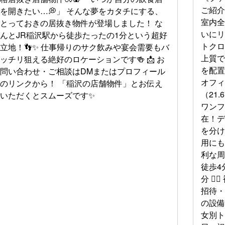
ご紹介
を開きたい…💭」 そんな夢をカタチにする、
室内全
とっておきの居抜き物件が登場しました！ な
いに
んとJR稲沢駅から徒歩たったの1分という超好
トク
立地！👣✨ 仕事帰りのサク飲みや宴会需要もバ
上質
ッチリ狙える絶好のロケーションです🍻 📩 お
を配置
問い合わせ・ご相談はDMまたはプロフィール
オフィ
のリンクから！ 「稲沢の店舗物件」とお伝え
（21
いただくとスムーズです✨
ワン
在！
を分
用にも
利な周
徒歩4
分 
招待・
の設備
女別ト