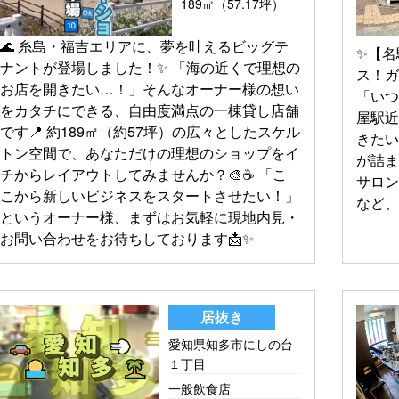
189㎡（57.17坪）
🌊 糸島・福吉エリアに、夢を叶えるビッグテ
✨【名
ナントが登場しました！✨ 「海の近くで理想の
ス！ガ
お店を開きたい…！」そんなオーナー様の想い
「いつ
をカタチにできる、自由度満点の一棟貸し店舗
屋駅
です📍 約189㎡（約57坪）の広々としたスケル
きたい
トン空間で、あなただけの理想のショップをイ
が詰ま
チからレイアウトしてみませんか？🎨☕️ 「こ
サロ
こから新しいビジネスをスタートさせたい！」
など、
というオーナー様、まずはお気軽に現地内見・
お問い合わせをお待ちしております📩✨
居抜き
愛知県知多市にしの台
１丁目
一般飲食店