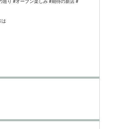
の巡り #オープン楽しみ #期待の新店 #
方は