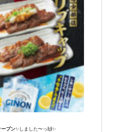
オープン
✨しました〜っ🙌✨