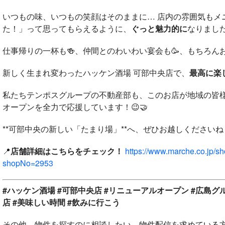
いつもの味、いつもの笑顔はそのままに… 店内の雰囲気もメ
た！」って思ってもらえるように、
ぐっと魅力的に
なりました
仕事帰りの一杯も🍻、仲間とのわいわい宴会も🥳、もちろんお
新しく生まれ変わったハッケン酒場 可部中央店で、
最高に楽
私たちテンポスグループの不動産部も、このお店が地域の皆
オープンを全力で応援しています！😉🤝
**可部中央の新しい「たまり場」**へ、ぜひお越しくださいね！
📍
店舗詳細はこちらをチェック！
https://www.marche.co.jp/s
shopNo=2953
#ハッケン酒場 #可部中央店 #リニューアルオープン #広島グルメ
店 #美味しい時間 #飲みに行こう
その他、物件を探すのに相談したい、物件配信を求めている