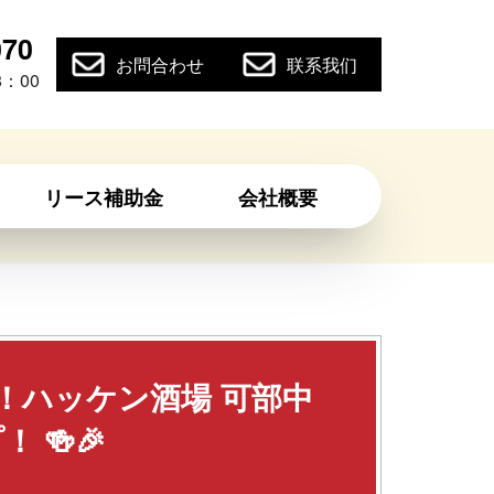
070
お問合わせ
联系我们
：00
リース補助金
会社概要
た！ハッケン酒場 可部中
 🍻🎉