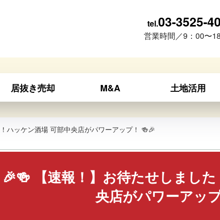
03-3525-4
tel.
営業時間／9：00〜18
居抜き売却
M&A
土地活用
た！ハッケン酒場 可部中央店がパワーアップ！ 🍻🎉
🎉🍻 【速報！】お待たせしまし
央店がパワーアップ！