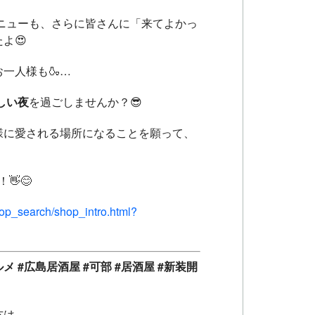
ニューも、さらに皆さんに「来てよかっ
よ😍
一人様も🍶…
しい夜
を過ごしませんか？😎
様に愛される場所になることを願って、
👋😊
hop_search/shop_intro.html?
 #広島居酒屋 #可部 #居酒屋 #新装開
方は