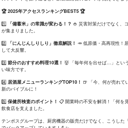
🏆 2025年アクセスランキングBEST5 🏆
1️⃣
「備蓄米」の常識が変わる！？
🍚 災害対策だけでなく
が集まりました。
2️⃣
「にんじんしりしり」徹底解説！
🥕 低原価・高再現性
して大反響。
3️⃣
節分のおすすめ料理10選！
👹 「毎年何を出せば…」と
い味方です。
4️⃣
居酒屋メニューランキングTOP10！
🍺 「今、何が売れ
新のバイブルに！
5️⃣
保健所検査のポイント！
📋 開業時の不安を解消！「何
飲食店を支えました。
テンポスグループは、厨房機器の販売だけでなく、こうした
でバックアップしています！💪✨