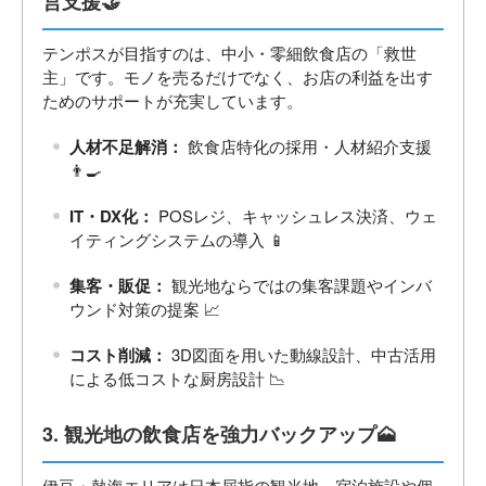
営支援🤝
テンポスが目指すのは、中小・零細飲食店の「救世
主」です。モノを売るだけでなく、お店の利益を出す
ためのサポートが充実しています。
人材不足解消：
飲食店特化の採用・人材紹介支援
👨‍🍳
IT・DX化：
POSレジ、キャッシュレス決済、ウェ
イティングシステムの導入 📱
集客・販促：
観光地ならではの集客課題やインバ
ウンド対策の提案 📈
コスト削減：
3D図面を用いた動線設計、中古活用
による低コストな厨房設計 📉
3. 観光地の飲食店を強力バックアップ🗻
伊豆・熱海エリアは日本屈指の観光地。宿泊施設や個