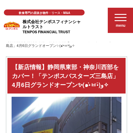
飲食専門の居抜き物件・リース・M&A
株式会社テンポスフィナンシャ
menu
ルトラスト
TENPOS FINANCIAL TRUST
お知らせ
【新店情報】静岡県東部・神奈川西部をカバー！「テンポスバスターズ三
島店」4月6日グランドオープン✨(๑•̀ㅂ•́)و✧
【新店情報】静岡県東部・神奈川西部を
カバー！「テンポスバスターズ三島店」
4月6日グランドオープン✨(๑•̀ㅂ•́)و✧