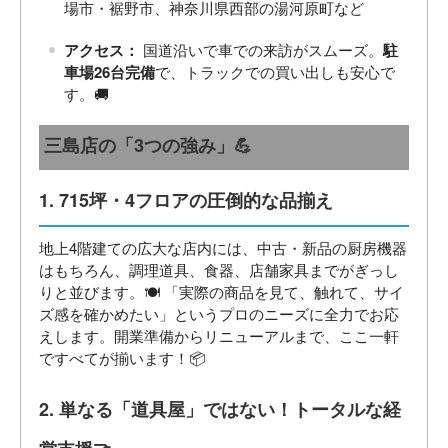
場市・裾野市、神奈川県西部の湯河原町など
アクセス：
国道沿いで車での来訪がスムーズ。
駐
車場26台完備
で、トラックでの買い出しも安心で
す。🚚
三島店の「3つの強み」💪
1. 715坪・4フロアの圧倒的な品揃え
地上4階建ての広大な店内には、中古・新品の厨房機器
はもちろん、調理道具、食器、店舗家具までがぎっし
りと並びます。🍽️ 「実際の商品を見て、触れて、サイ
ズ感を確かめたい」というプロのニーズに全力でお応
えします。開業準備からリニューアルまで、ここ一軒
ですべてが揃います！📦
2. 単なる「道具屋」ではない！トータルな経