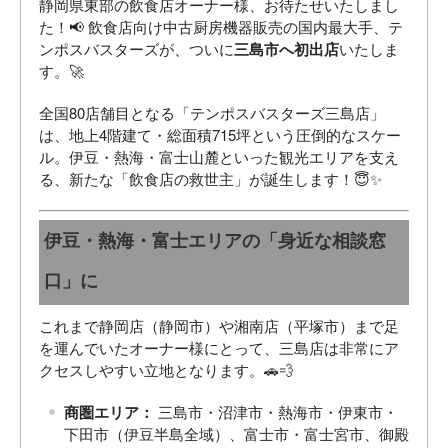
静岡県東部の飲食店オーナー様、お待たせいたしまし
た！📢 飲食店向け中古厨房機器販売の国内最大手、テ
ンポスバスターズが、ついに
三島市へ初出店
いたしま
す。🚀
全国80店舗目となる「テンポスバスターズ三島店」
は、地上4階建て・総面積715坪という圧倒的なスケー
ル。伊豆・熱海・富士山麓といった観光エリアを支え
る、新たな「飲食店の救世主」が誕生します！😇✨
伊豆・熱海・富士エリアの「身近な相談窓
口」に
これまで静岡店（静岡市）や湘南店（平塚市）まで足
を運んでいたオーナー様にとって、三島店は非常にア
クセスしやすい立地となります。🚗💨
商圏エリア：
三島市・沼津市・熱海市・伊東市・
下田市（伊豆半島全域）、富士市・富士宮市、御殿