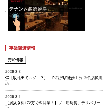
事業譲渡情報
売却情報
2026-8-3
💥【改札出てスグ！？】ＪＲ稲沢駅徒歩１分!飲食店歓迎
の...
2026-8-1
【居抜き料172万で即開業！】プロ用厨房。デリバリー