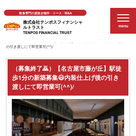
飲食専門の居抜き物件・リース・M&A
株式会社テンポスフィナンシャ
menu
ルトラスト
TENPOS FINANCIAL TRUST
その他
（募集終了🙇）【名古屋市藤が丘】駅徒歩1分の新築募集😃内装仕上げ後
の引き渡しにて即営業可(^^)/
（募集終了🙇）【名古屋市藤が丘】駅徒
歩1分の新築募集😃内装仕上げ後の引き
渡しにて即営業可(^^)/