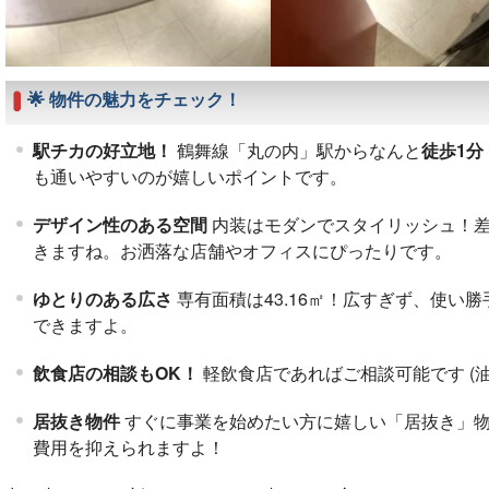
🌟 物件の魅力をチェック！
駅チカの好立地！
鶴舞線「丸の内」駅からなんと
徒歩1分
も通いやすいのが嬉しいポイントです
。
デザイン性のある空間
内装はモダンでスタイリッシュ！差
きますね
。お洒落な店舗やオフィスにぴったりです。
ゆとりのある広さ
専有面積は
43.16㎡
！広すぎず、使い勝
できますよ。
飲食店の相談もOK！
軽飲食店であればご相談可能です (
居抜き物件
すぐに事業を始めたい方に嬉しい「居抜き」
費用を抑えられますよ！