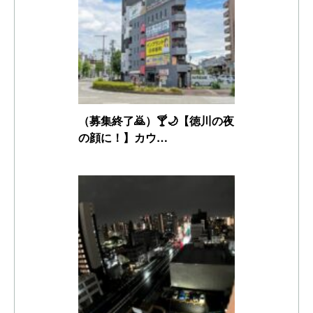
（募集終了🙇）🍸🌙【徳川の夜
の顔に！】カウ…