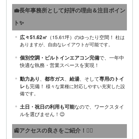
💼長年事務所として好評の理由＆注目ポイン
ト✨
広々51.62㎡
（15.61坪）のゆったり空間！
柱は
ありますが、自由なレイアウトが可能です。
個別空調・ビルトインエアコン完備
で、一年中
快適な執務・営業スペースを実現！
動力あり
、
都市ガス
、
給湯
、そして
専用のトイ
レ
も完備！
様々な業種に対応しやすい充実した設
備です。
土日・祝日の利用も可能
なので、ワークスタイ
ルを選びません！😉
🚉アクセスの良さをご紹介！🚶‍♂️