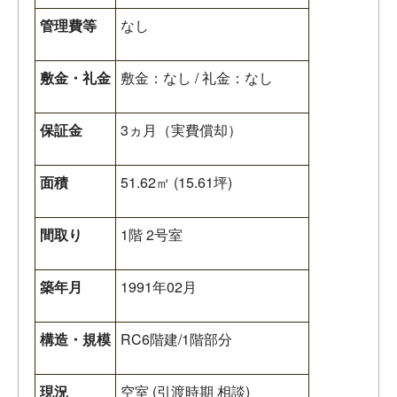
管理費等
なし
敷金・礼金
敷金：なし / 礼金：なし
保証金
3ヵ月（実費償却）
面積
51.62㎡ (15.61坪)
間取り
1階 2号室
築年月
1991年02月
構造・規模
RC6階建/1階部分
現況
空室 (引渡時期 相談)