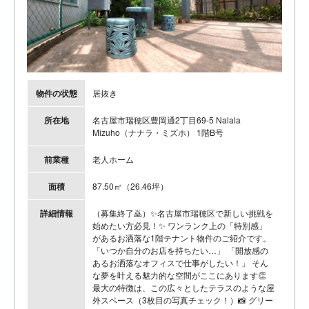
物件の状態
居抜き
所在地
名古屋市瑞穂区豊岡通2丁目69-5 Nalala
Mizuho（ナナラ・ミズホ） 1階B号
前業種
老人ホーム
面積
87.50㎡（26.46坪）
詳細情報
（募集終了🙇）✨名古屋市瑞穂区で新しい挑戦を
始めたい方必見！✨ ワンランク上の「特別感」
があるお洒落な1階テナント物件のご紹介です。
「いつか自分のお店を持ちたい…」 「開放感の
あるお洒落なオフィスで仕事がしたい！」 そん
な夢を叶える魅力的な空間がここにあります👏
最大の特徴は、この広々としたテラスのような屋
外スペース（3枚目の写真チェック！）📸 グリー