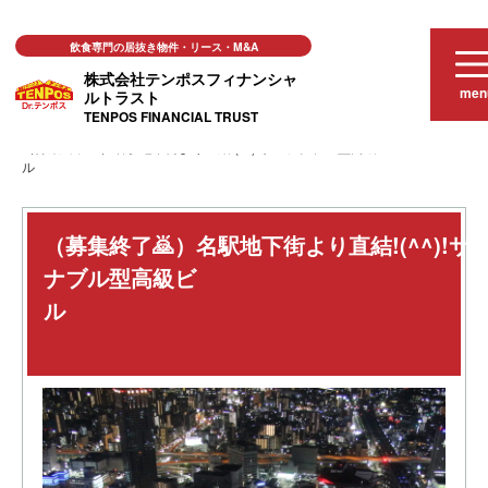
飲食専門の居抜き物件・リース・M&A
株式会社テンポスフィナンシャ
men
ルトラスト
TENPOS FINANCIAL TRUST
おススメ店舗物件
（募集終了🙇）名駅地下街より直結!(^^)!サステナブル型高級ビ
ル
（募集終了🙇）名駅地下街より直結!(^^)!サ
ナブル型高級ビ