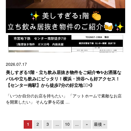
2026.07.17
美しすぎる1階・立ち飲み居抜き物件をご紹介🍻✨お洒落な
バルや立ち飲みにピッタリ！横浜・渋谷へも好アクセス！
【センター南駅】から徒歩7分の好立地🚶‍♂️💨
「いつか自分のお店を持ちたい」 「アットホームで素敵なお店
を開業したい」 そんな夢を応援 …
1
2
3
...
10
...
»
最後 »