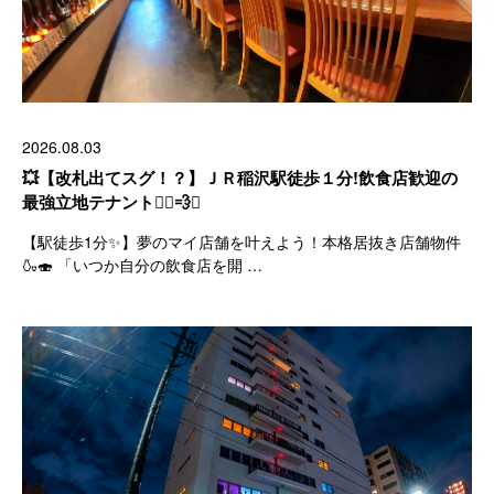
2026.08.03
💥【改札出てスグ！？】ＪＲ稲沢駅徒歩１分!飲食店歓迎の
最強立地テナント🏃‍♂️💨✨
【駅徒歩1分✨】夢のマイ店舗を叶えよう！本格居抜き店舗物件
🍶🍣 「いつか自分の飲食店を開 …