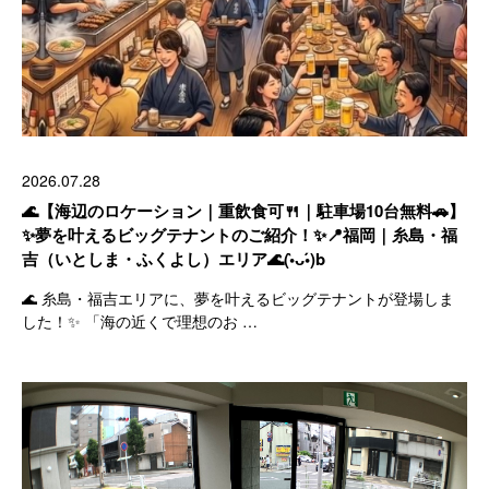
2026.07.28
🌊【海辺のロケーション｜重飲食可🍴｜駐車場10台無料🚗】
✨夢を叶えるビッグテナントのご紹介！✨📍福岡｜糸島・福
吉（いとしま・ふくよし）エリア🌊(•̀ᴗ•́)b
🌊 糸島・福吉エリアに、夢を叶えるビッグテナントが登場しま
した！✨ 「海の近くで理想のお …