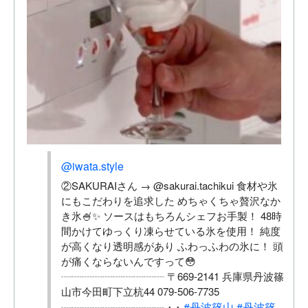
@iwata.style
②SAKURAIさん → @sakurai.tachikui 食材や氷
にもこだわりを追求した めちゃくちゃ贅沢なか
き氷🍧✨ ソースはもちろんシェフお手製！ 48時
間かけてゆっくり凍らせている氷を使用！ 純度
が高くなり透明感があり ふわっふわの氷に！ 頭
が痛くならないんですって😳
┈┈┈┈┈┈┈┈┈┈ 〒669-2141 兵庫県丹波篠
山市今田町下立杭44 079-506-7735
#丹波篠山
#丹波篠
┈┈┈┈┈┈┈┈┈┈ ･ ･