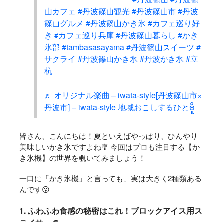
山カフェ
#丹波篠山観光
#丹波篠山市
#丹波
篠山グルメ
#丹波篠山かき氷
#カフェ巡り好
き
#カフェ巡り兵庫
#丹波篠山暮らし
#かき
氷部
#tambasasayama
#丹波篠山スイーツ
#
サクライ
#丹波篠山かき氷
#丹波かき氷
#立
杭
♬ オリジナル楽曲 – iwata-style[丹波篠山市×
丹波市] – iwata-style 地域おこしするひとဗီူ
皆さん、こんにちは！夏といえばやっぱり、ひんやり
美味しいかき氷ですよね🎐 今回はプロも注目する【か
き氷機】の世界を覗いてみましょう！
一口に「かき氷機」と言っても、実は大きく2種類ある
んです😮
1. ふわふわ食感の秘密はこれ！ブロックアイス用ス