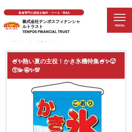
飲食専門の居抜き物件・リース・M&A
株式会社テンポスフィナンシャ
menu
ルトラスト
TENPOS FINANCIAL TRUST
ニュース＆トレンド
🍧✨熱い夏の主役！かき氷機特集🍧✨🥵😵‍💫🤩✨💯
🍧✨熱い夏の主役！かき氷機特集🍧✨🥵
😵‍💫🤩✨💯