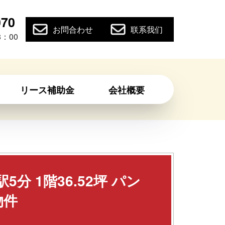
070
お問合わせ
联系我们
：00
リース補助金
会社概要
分 1階36.52坪 パン
物件