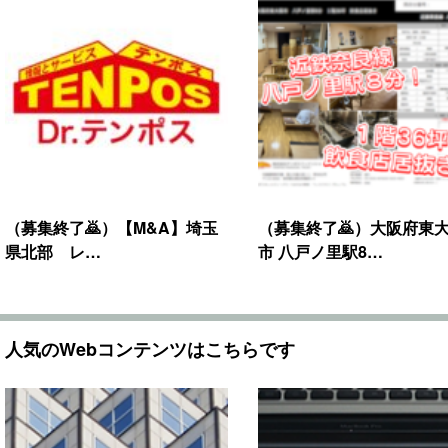
（募集終了🙇）【M&A】埼玉
（募集終了🙇）大阪府東
県北部 レ…
市 八戸ノ里駅8…
人気のWebコンテンツはこちらです