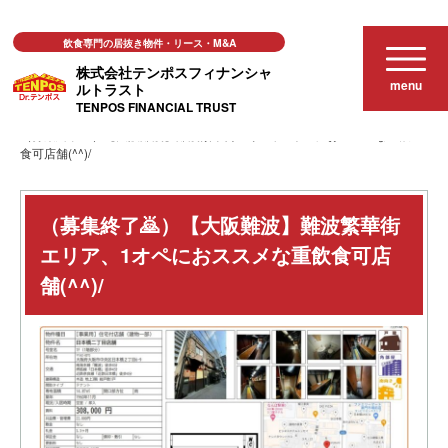
飲食専門の居抜き物件・リース・M&A
株式会社テンポスフィナンシャ
menu
ルトラスト
TENPOS FINANCIAL TRUST
居抜き店舗物件
（募集終了🙇）【大阪難波】難波繁華街エリア、1オペにおススメな重飲
食可店舗(^^)/
（募集終了🙇）【大阪難波】難波繁華街
エリア、1オペにおススメな重飲食可店
舗(^^)/