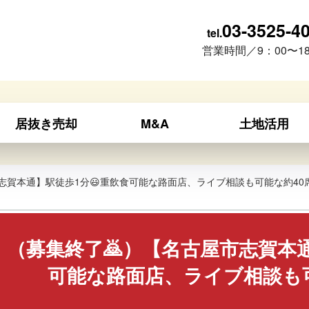
03-3525-4
tel.
営業時間／9：00〜18
居抜き売却
M&A
土地活用
志賀本通】駅徒歩1分😃重飲食可能な路面店、ライブ相談も可能な約40席(^
（募集終了🙇）【名古屋市志賀本通
可能な路面店、ライブ相談も可能