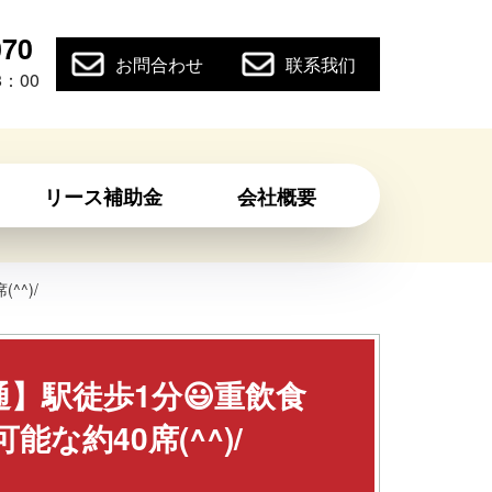
070
お問合わせ
联系我们
：00
リース補助金
会社概要
^)/
】駅徒歩1分😃重飲食
な約40席(^^)/