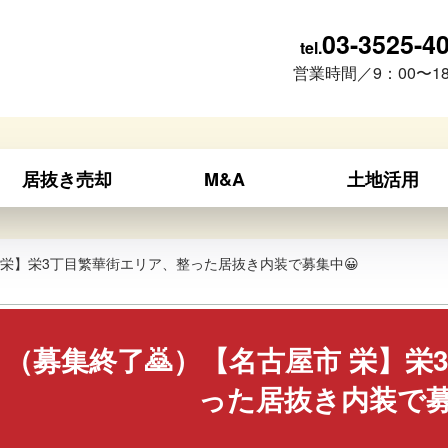
03-3525-4
tel.
営業時間／9：00〜18
居抜き売却
M&A
土地活用
 栄】栄3丁目繁華街エリア、整った居抜き内装で募集中😀
（募集終了🙇）【名古屋市 栄】栄
った居抜き内装で募