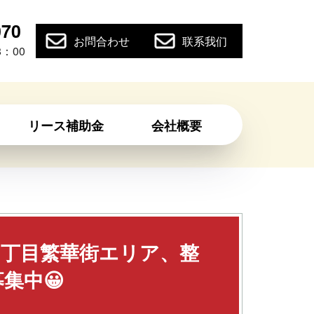
070
お問合わせ
联系我们
：00
リース補助金
会社概要
3丁目繁華街エリア、整
集中😀