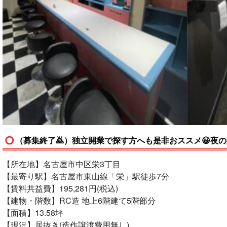
（募集終了🙇）独立開業で探す方へも是非おススメ😀夜
【所在地】名古屋市中区栄3丁目
【最寄り駅】名古屋市東山線「栄」駅徒歩7分
【賃料共益費】195,281円(税込)
【建物・階数】RC造 地上6階建て5階部分
【面積】13.58坪
【現況】居抜き(造作譲渡費用無し)