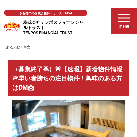
飲食専門の居抜き物件・リース・M&A
株式会社テンポスフィナンシャ
menu
ルトラスト
TENPOS FINANCIAL TRUST
居抜き店舗物件
（募集終了🙇）🚨【速報】新着物件情報🚨早い者勝ちの注目物件！興味の
ある方はDM📩
（募集終了🙇）🚨【速報】新着物件情報
🚨早い者勝ちの注目物件！興味のある方
はDM📩