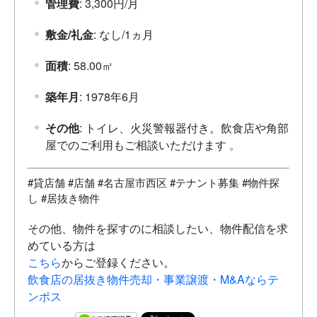
管理費
: 3,300円/月
敷金/礼金
: なし/1ヵ月
面積
: 58.00㎡
築年月
: 1978年6月
その他
: トイレ、火災警報器付き。飲食店や角部
屋でのご利用もご相談いただけます
。
#貸店舗 #店舗 #名古屋市西区 #テナント募集 #物件探
し #居抜き物件
その他、物件を探すのに相談したい、物件配信を求
めている方は
こちら
からご登録ください。
飲食店の居抜き物件売却・事業譲渡・M&Aならテ
ンポス