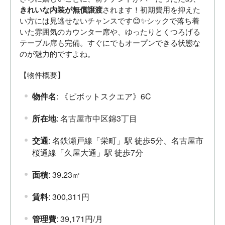
きれいな内装が無償譲渡
されます！初期費用を抑えた
い方には見逃せないチャンスです😊✨シックで落ち着
いた雰囲気のカウンター席や、ゆったりとくつろげる
テーブル席も完備。すぐにでもオープンできる状態な
のが魅力的ですよね。
【物件概要】
物件名
: 《ピボットスクエア》6C
所在地
: 名古屋市中区錦3丁目
交通
: 名鉄瀬戸線「栄町」駅 徒歩5分、名古屋市
桜通線「久屋大通」駅 徒歩7分
面積
: 39.23㎡
賃料
: 300,311円
管理費
: 39,171円/月