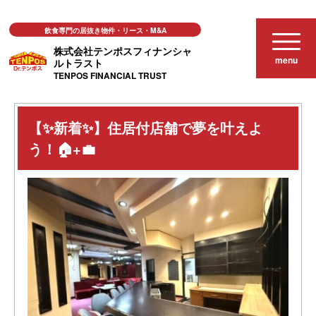
飲食専門の居抜き物件・リース・M&A
株式会社テンポスフィナンシャ
menu
ルトラスト
TENPOS FINANCIAL TRUST
居抜き店舗物件
【✨新着✨】住居付店舗で夢を叶えよう！🏠+💼
【✨新着✨】住居付店舗で夢を叶えよ
う！🏠+💼