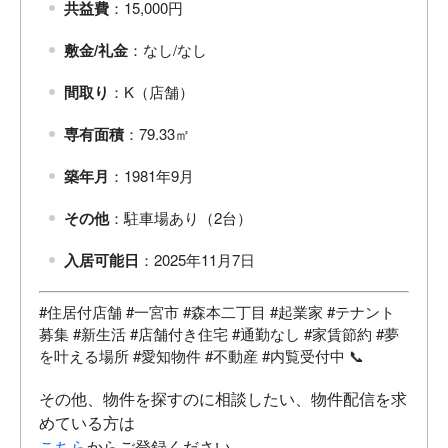
共益費
：15,000円
敷金/礼金
：なし/なし
間取り
：K（店舗）
専有面積
：79.33㎡
築年月
：1981年9月
その他
：駐車場あり（2台）
入居可能日
：2025年11月7日
#住居付店舗 #一宮市 #森本二丁目 #起業家 #テナント
募集 #新生活 #店舗付き住宅 #通勤なし #家賃節約 #夢
を叶える場所 #愛知物件 #不動産 #内覧受付中 📞
その他、物件を探すのに相談したい、物件配信を求
めている方は
こちら
からご登録ください。