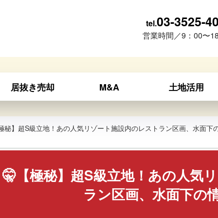
03-3525-4
tel.
営業時間／9：00〜18
居抜き売却
M&A
土地活用
【極秘】超S級立地！あの人気リゾート施設内のレストラン区画、水面下
🤫【極秘】超S級立地！あの人気
ラン区画、水面下の