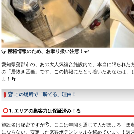
🤫
極秘情報のため、お取り扱い注意！
🤫
愛知県蒲郡市の、あの大人気複合施設内で、本当に限られた
の「居抜き区画」です
。この情報にたどり着いたあなたは、
よ！👣
🏆 この場所で「勝てる」理由！
1. エリアの集客力は保証済み！💪
施設名は秘密ですが🤫、ここは年間を通じて人が集まる「集
にならない、安定した来客ポテンシャルを秘めています！週