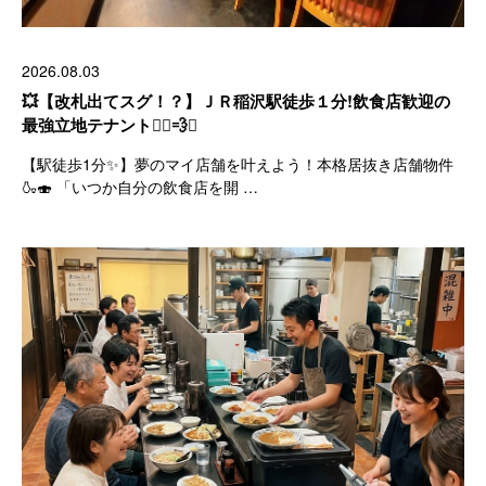
2026.08.03
💥【改札出てスグ！？】ＪＲ稲沢駅徒歩１分!飲食店歓迎の
最強立地テナント🏃‍♂️💨✨
【駅徒歩1分✨】夢のマイ店舗を叶えよう！本格居抜き店舗物件
🍶🍣 「いつか自分の飲食店を開 …