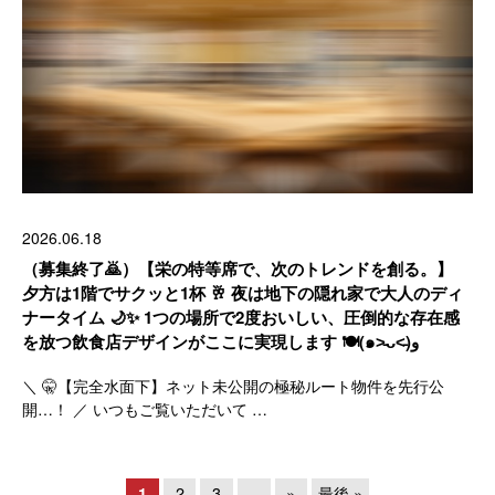
2026.06.18
（募集終了🙇）【栄の特等席で、次のトレンドを創る。】
夕方は1階でサクッと1杯 🥂 夜は地下の隠れ家で大人のディ
ナータイム 🌙✨ 1つの場所で2度おいしい、圧倒的な存在感
を放つ飲食店デザインがここに実現します 🍽️(๑˃̵ᴗ˂̵)و
＼ 🤫【完全水面下】ネット未公開の極秘ルート物件を先行公
開…！ ／ いつもご覧いただいて …
1
2
3
...
»
最後 »