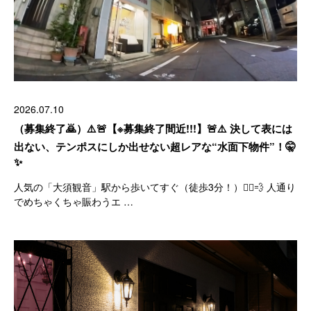
2026.07.10
（募集終了🙇）⚠️🚨【※募集終了間近!!!】🚨⚠️ 決して表には
出ない、テンポスにしか出せない超レアな“水面下物件”！🤫
✨
人気の「大須観音」駅から歩いてすぐ（徒歩3分！）🏃‍♂️💨 人通り
でめちゃくちゃ賑わうエ …