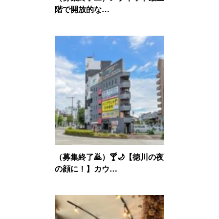
階で開放的な…
（募集終了🙇）🍸🌙【徳川の夜
の顔に！】カウ…