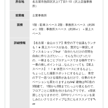
所在地
名古屋市熱田区沢上1丁目1-10（沢上店舗事務
所）
前業種
士業事務所
面積
1階：駐車スペース 2階：事務所スペース（約36
㎡） 3階：事務所スペース（約36㎡） ＋屋上ス
ペース
詳細情報
【名古屋・金山エリア】青空の下で会議もランチ
も！☀️ 屋上スペースがある、贅沢な一棟貸しオ
フィス＆ショップ☕️🌿 「自分たちだけの空間を
自由に作り上げたい…」 そんな方にぴったり
の、一棟まるごとプロデュースできる物件です✨
一番の推しポイントは…なんといっても 【屋上
スペース】 ！！☀️ 休憩スペースにするもよし、
ちょっとした撮影スポットにするもよし。 青空
の下で一息つける場所があるだけで、仕事のモチ
ベーションも変わりますよね☕️🍃 建物はRC造の
3階建て。 1階から3階までたっぷり使えるので、
フロアごとに役割を分けるのもアリです。 ※現状
渡しとなりますので、DIYやリノベーションを楽
しみたいクリエイティブな方にもオススメです🔨
🧱