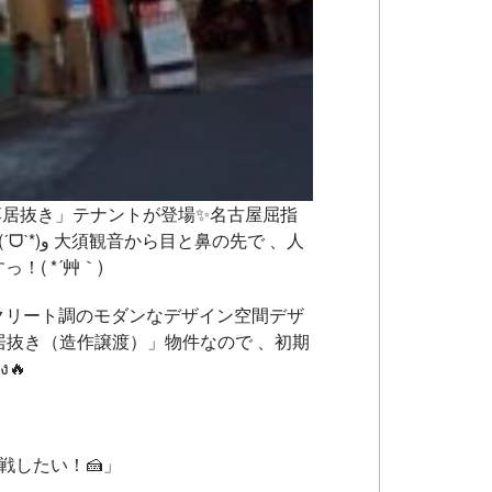
洒落居抜き」テナントが登場✨名古屋屈指
の活気あふれる街、大須エリアにお宝物件を発見しました！٩(ˊᗜˋ*)و
大須観音から目と鼻の先で
、人
( *´艸｀)
クリート調のモダンなデザイン空間デザ
居抜き（造作譲渡）」物件なので
、初期
🔥
戦したい！🍰」