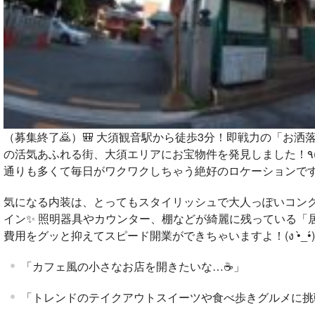
（募集終了🙇）🎒 大須観音駅から徒歩3分！即戦力の「お
通りも多くて毎日がワクワクしちゃう絶好のロケーションですっ！
気になる内装は、とってもスタイリッシュで大人っぽいコン
イン✨
照明器具やカウンター、棚などが綺麗に残っている「
費用をグッと抑えてスピード開業ができちゃいますよ！(ง •̀_•́)ง
「カフェ風の小さなお店を開きたいな…☕️」
「トレンドのテイクアウトスイーツや食べ歩きグルメに挑