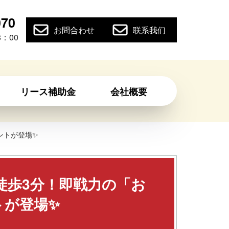
070
お問合わせ
联系我们
：00
リース補助金
会社概要
ントが登場✨
ら徒歩3分！即戦力の「お
トが登場✨