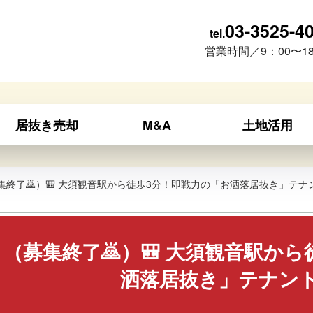
03-3525-4
tel.
営業時間／9：00〜18
居抜き売却
M&A
土地活用
集終了🙇）🎒 大須観音駅から徒歩3分！即戦力の「お洒落居抜き」テナ
（募集終了🙇）🎒 大須観音駅か
洒落居抜き」テナン