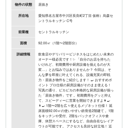
物件の状態
居抜き
所在地
愛知県名古屋市中川区長良町2丁目 仮称）烏森セ
ントラルキッチン C号
前業種
セントラルキッチン
面積
92.00㎡（1階〜2階部分）
詳細情報
飲食店やデリバリービジネスをはじめたい未来の
オーナー様必見です！✨ 「自分のお店を持ちた
いけれど、初期費用や厨房設備を揃えるのが大
変…」とお悩みではありませんか？ 今回は、そ
んな夢を即座に叶えてくれる、設備充実の即戦
力・居抜き物件をご紹介します！ 🍳 おすすめポ
イント プロ仕様の厨房設備がそのまま使える！
写真の通り、ピカピカの本格的な厨房設備が揃っ
た「居抜き物件」です 。初期費用をグッと抑え
て、スピーディーに営業を開始できますよ👩‍🍳
👨‍🍳 1階〜2階を広々使えるメゾネット仕様！ 延
床面積92.00㎡の使いやすい鉄骨造2階建て 。1階
をキッチンや受付、2階をバックオフィスや倉
庫、休憩スペースにするなど、自由自在なレイア
ウトが可能です。 アクセスも良好な好立地！ 近