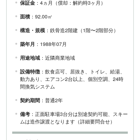
保証金
：4ヵ月（償却：解約時3ヶ月）
面積
：92.00㎡
構造・規模
：鉄骨造2階建（1階〜2階部分）
築年月
：1988年07月
用途地域
：近隣商業地域
設備特徴
：飲食店可、居抜き、トイレ、給湯、
動力あり、エアコン2台以上、個別空調、24時
間換気システム
契約期間
：普通2年
備考
：正面駐車場3台分は別途契約可能、スキー
ムは造作譲渡となります（詳細要問合せ）