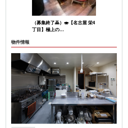
（募集終了🙇）🍣【名古屋 栄4
丁目】極上の…
物件情報