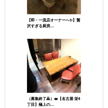
【即・一流店オーナーへ✨】贅
沢すぎる厨房…
（募集終了🙇）🍣【名古屋 栄4
丁目】極上の…