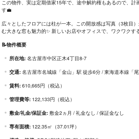
この物件、実は定期借家15年で、途中解約権もあるので、計
す💼
広々としたフロアには柱が一本。この開放感は写真（3枚目）か
む大きな窓も魅力的✨ 新しいお店やオフィスで、ワクワクす
📝物件概要
所在地:
名古屋市中区正木4丁目8-7
交通:
名古屋市名城線「金山」駅 徒歩6分 / 東海道本線「尾
賃料:
610,665円（税込）
管理費等:
122,133円（税込）
敷金/礼金/保証金:
敷金2ヵ月 / 礼金なし / 保証金なし
専有面積:
122.35㎡（37.01坪）