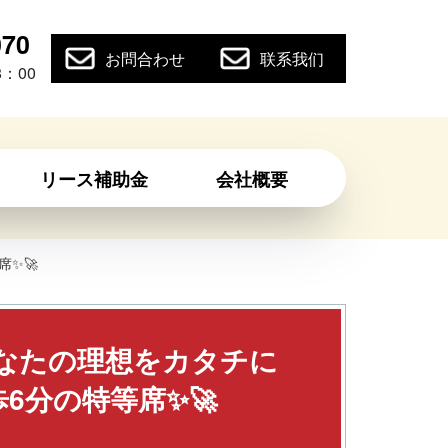
070
お問合わせ
联系我们
：00
リース補助金
会社概要
席✨🚀
】あなたの理想をカタチに
6分の特等席✨🚀