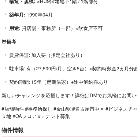
構造・規模:
SRC9階建地下1階 / 1階部分
築年月:
1990年04月
用途:
貸店舗・事務所（一部）※飲食店不可
🚨備考
賃貸保証: 加入要（指定会社あり）
駐車場: 有（27,500円/月、空き5台）※契約時敷金2ヵ月分
契約期間: 15年（定期借家）※途中解約権あり
新しいチャレンジを応援します！詳細はDMでお気軽にお問い
#店舗物件 #事務所探し #金山駅 #名古屋市中区 #ビジネスチャ
立地 #OAフロア #テナント募集
物件情報