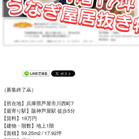
（募集終了🙇）
【所在地】兵庫県
芦屋市川西町7
【最寄り駅】阪神芦屋駅 徒歩5分
【賃料】
19万円
【建物・階数】
地上1階
【面積】
59.25m
2
/ 17.92坪