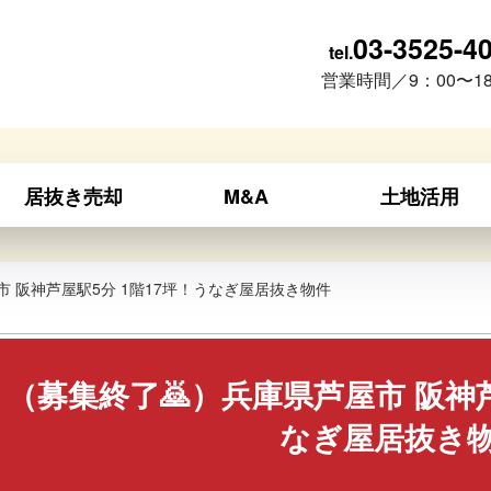
03-3525-4
tel.
営業時間／9：00〜18
居抜き売却
M&A
土地活用
市 阪神芦屋駅5分 1階17坪！うなぎ屋居抜き物件
（募集終了🙇）兵庫県芦屋市 阪神芦
なぎ屋居抜き