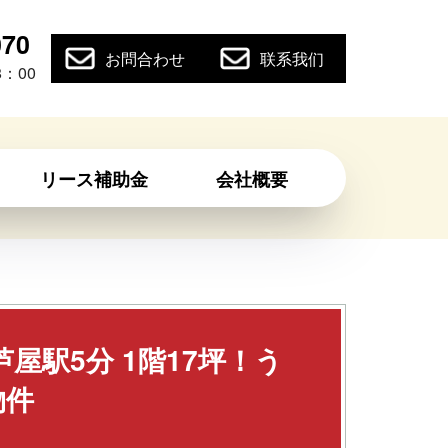
070
お問合わせ
联系我们
：00
リース補助金
会社概要
屋駅5分 1階17坪！う
物件