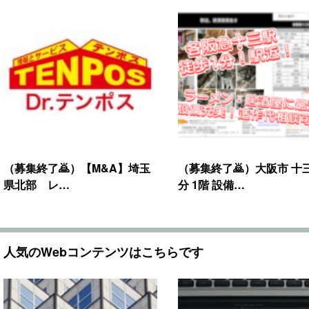
（募集終了🙇）【M&A】埼玉
（募集終了🙇）大阪市 十
県北部 レ…
分 1階 設備…
人気のWebコンテンツはこちらです