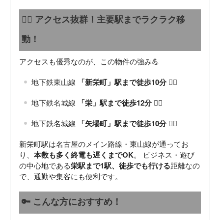
🚶‍♀️ アクセス抜群！主要駅までラクラク移
動！
アクセスも優秀なのが、この物件の強み💪
地下鉄東山線
「新栄町」駅まで徒歩10分
🚶‍♀️
地下鉄名城線
「栄」駅まで徒歩12分
🚶‍♀️
地下鉄名城線
「矢場町」駅まで徒歩10分
🚶‍♀️
新栄町駅は名古屋のメイン路線・東山線が通ってお
り、
本数も多く終電も遅くまでOK
。 ビジネス・遊び
の中心地である
栄駅まで1駅、徒歩でも行ける
距離なの
で、通勤や集客にも便利です。
🔑 こんな方におすすめ！