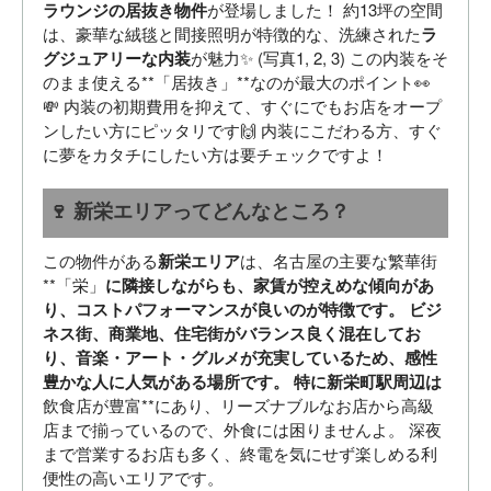
ラウンジの居抜き物件
が登場しました！ 約13坪の空間
は、豪華な絨毯と間接照明が特徴的な、洗練された
ラ
グジュアリーな内装
が魅力✨ (写真1, 2, 3) この内装をそ
のまま使える**「居抜き」**なのが最大のポイント👀
💸 内装の初期費用を抑えて、すぐにでもお店をオープ
ンしたい方にピッタリです🙌 内装にこだわる方、すぐ
に夢をカタチにしたい方は要チェックですよ！
🍷 新栄エリアってどんなところ？
この物件がある
新栄エリア
は、名古屋の主要な繁華街
**「栄」
に隣接しながらも、家賃が控えめな傾向があ
り、コストパフォーマンスが良いのが特徴です。 ビジ
ネス街、商業地、住宅街がバランス良く混在してお
り、音楽・アート・グルメが充実しているため、感性
豊かな人に人気がある場所です。 特に新栄町駅周辺は
飲食店が豊富**にあり、リーズナブルなお店から高級
店まで揃っているので、外食には困りませんよ。 深夜
まで営業するお店も多く、終電を気にせず楽しめる利
便性の高いエリアです。