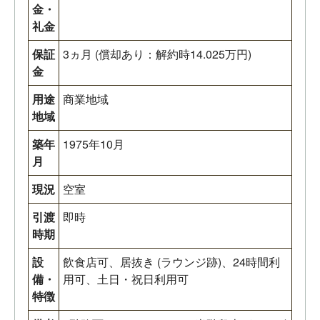
金・
礼金
保証
3ヵ月 (償却あり：解約時14.025万円)
金
用途
商業地域
地域
築年
1975年10月
月
現況
空室
引渡
即時
時期
設
飲食店可、居抜き (ラウンジ跡)、24時間利
備・
用可、土日・祝日利用可
特徴