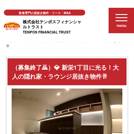
飲食専門の居抜き物件・リース・M&A
株式会社テンポスフィナンシャ
menu
ルトラスト
TENPOS FINANCIAL TRUST
居抜き店舗物件
（募集終了🙇）💎 新栄1丁目に光る！大人の隠れ家・ラウンジ居抜き物件
🥂
（募集終了🙇）💎 新栄1丁目に光る！大
人の隠れ家・ラウンジ居抜き物件🥂