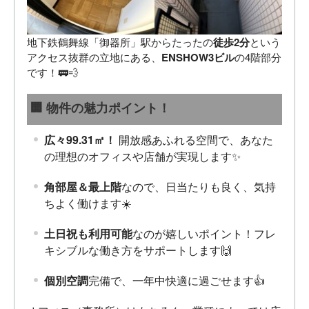
地下鉄鶴舞線「御器所」駅からたったの
徒歩2分
という
アクセス抜群の立地にある、
ENSHOW3ビル
の4階部分
です！🚃💨
🏢 物件の魅力ポイント！
広々99.31㎡！
開放感あふれる空間で、あなた
の理想のオフィスや店舗が実現します✨
角部屋＆最上階
なので、日当たりも良く、気持
ちよく働けます☀️
土日祝も利用可能
なのが嬉しいポイント！フレ
キシブルな働き方をサポートします🙌
個別空調
完備で、一年中快適に過ごせます👍