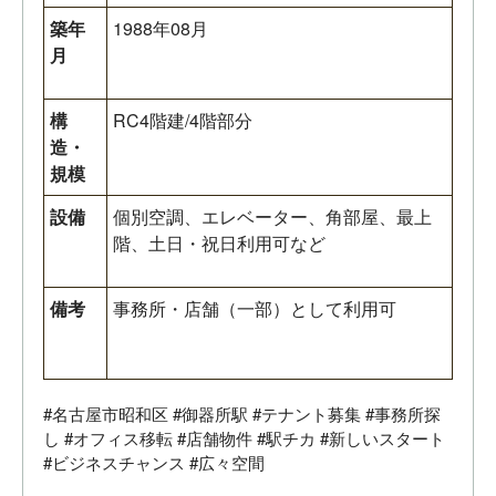
築年
1988年08月
月
構
RC4階建/4階部分
造・
規模
設備
個別空調、エレベーター、角部屋、最上
階、土日・祝日利用可など
備考
事務所・店舗（一部）として利用可
#名古屋市昭和区 #御器所駅 #テナント募集 #事務所探
し #オフィス移転 #店舗物件 #駅チカ #新しいスタート
#ビジネスチャンス #広々空間