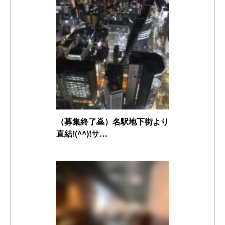
（募集終了🙇）名駅地下街より
直結!(^^)!サ…