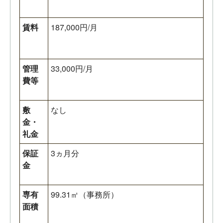
賃料
187,000円/月
管理
33,000円/月
費等
敷
なし
金・
礼金
保証
3ヵ月分
金
専有
99.31㎡（事務所）
面積